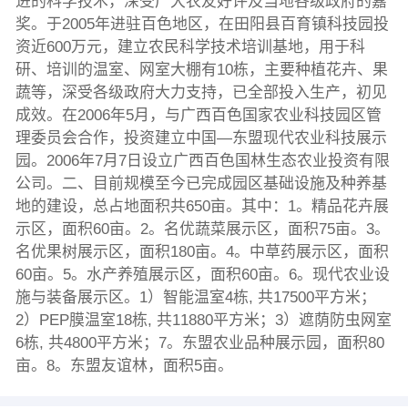
进的科学技术，深受广大农友好评及当地各级政府的嘉
奖。于2005年进驻百色地区，在田阳县百育镇科技园投
资近600万元，建立农民科学技术培训基地，用于科
研、培训的温室、网室大棚有10栋，主要种植花卉、果
蔬等，深受各级政府大力支持，已全部投入生产，初见
成效。在2006年5月，与广西百色国家农业科技园区管
理委员会合作，投资建立中国—东盟现代农业科技展示
园。2006年7月7日设立广西百色国林生态农业投资有限
公司。二、目前规模至今已完成园区基础设施及种养基
地的建设，总占地面积共650亩。其中：1。精品花卉展
示区，面积60亩。2。名优蔬菜展示区，面积75亩。3。
名优果树展示区，面积180亩。4。中草药展示区，面积
60亩。5。水产养殖展示区，面积60亩。6。现代农业设
施与装备展示区。1）智能温室4栋, 共17500平方米；
2）PEP膜温室18栋, 共11880平方米；3）遮荫防虫网室
6栋, 共4800平方米；7。东盟农业品种展示园，面积80
亩。8。东盟友谊林，面积5亩。